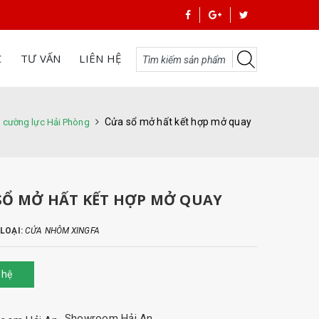
C
TƯ VẤN
LIÊN HỆ
Cửa sổ mở hất kết hợp mở quay
h cường lực Hải Phòng
SỔ MỞ HẤT KẾT HỢP MỞ QUAY
LOẠI:
CỬA NHÔM XINGFA
 hệ
Showroom Hải An