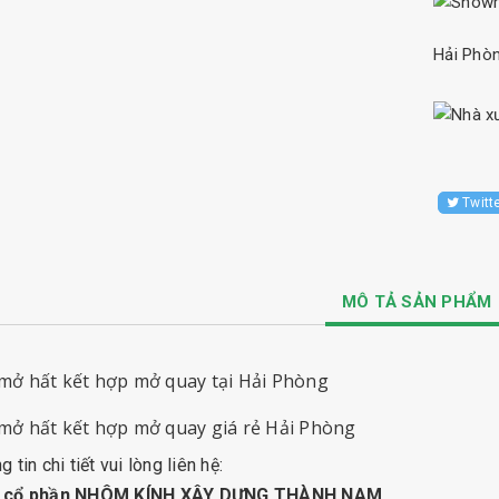
Hải Phò
Twitt
MÔ TẢ SẢN PHẨM
mở hất kết hợp mở quay tại Hải Phòng
mở hất kết hợp mở quay
giá rẻ Hải Phòng
 tin chi tiết vui lòng liên hệ:
y cổ phần NHÔM KÍNH XÂY DỰNG THÀNH NAM