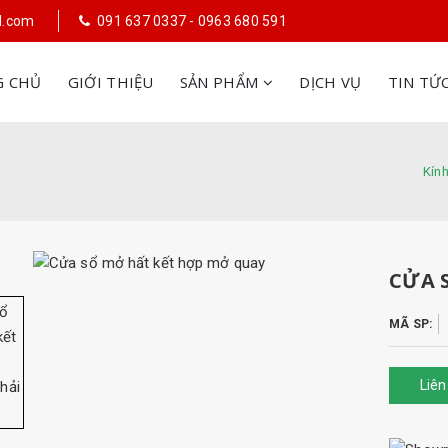
il.com
091 637 0337 - 0963 680 591
G CHỦ
GIỚI THIỆU
SẢN PHẨM
DỊCH VỤ
TIN TỨ
Kín
CỬA 
MÃ SP:
Liên