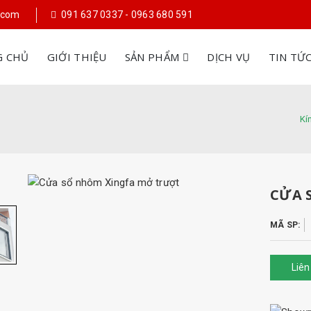
l.com
091 637 0337 - 0963 680 591
G CHỦ
GIỚI THIỆU
SẢN PHẨM
DỊCH VỤ
TIN TỨ
Kí
CỬA 
MÃ SP:
Liên