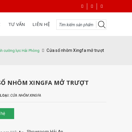
C
TƯ VẤN
LIÊN HỆ
Cửa sổ nhôm Xingfa mở trượt
nh cường lực Hải Phòng
SỔ NHÔM XINGFA MỞ TRƯỢT
LOẠI:
CỬA NHÔM XINGFA
 hệ
Showroom Hải An